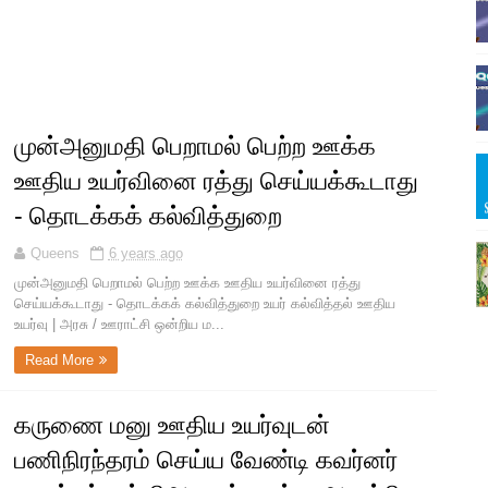
முன்அனுமதி பெறாமல் பெற்ற ஊக்க
ஊதிய உயர்வினை ரத்து செய்யக்கூடாது
- தொடக்கக் கல்வித்துறை
Queens
6 years ago
முன்அனுமதி பெறாமல் பெற்ற ஊக்க ஊதிய உயர்வினை ரத்து
செய்யக்கூடாது - தொடக்கக் கல்வித்துறை உயர் கல்வித்தல் ஊதிய
உயர்வு | அரசு / ஊராட்சி ஒன்றிய ம...
Read More
கருணை மனு ஊதிய உயர்வுடன்
பணிநிரந்தரம் செய்ய வேண்டி கவர்னர்