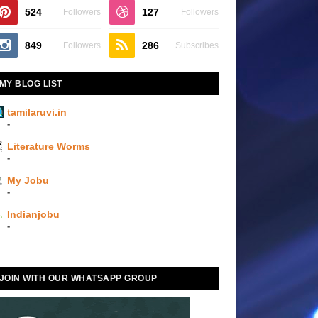
524
127
Followers
Followers
849
286
Followers
Subscribes
MY BLOG LIST
tamilaruvi.in
-
Literature Worms
-
My Jobu
-
Indianjobu
-
JOIN WITH OUR WHATSAPP GROUP