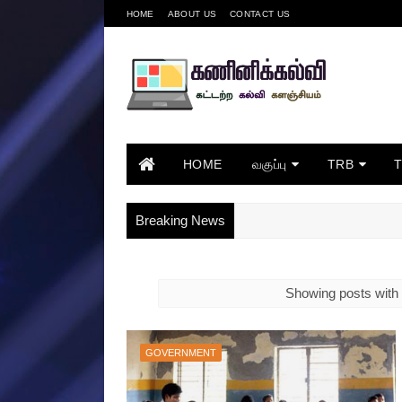
HOME
ABOUT US
CONTACT US
HOME
வகுப்பு
TRB
Breaking News
Showing posts with 
GOVERNMENT