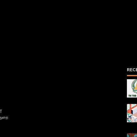
REC
T
்துறை