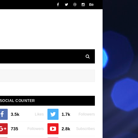
SOCIAL COUNTER
3.5k
1.7k
Likes
Followers
735
2.8k
Followers
Subscribes