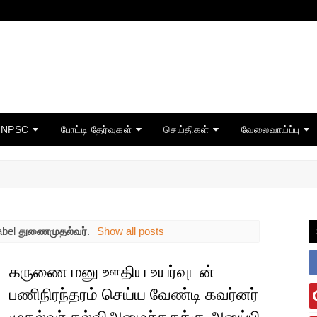
TNPSC
போட்டி தேர்வுகள்
செய்திகள்
வேலைவாய்ப்பு
abel
துணைமுதல்வர்
.
Show all posts
கருணை மனு ஊதிய உயர்வுடன்
பணிநிரந்தரம் செய்ய வேண்டி கவர்னர்