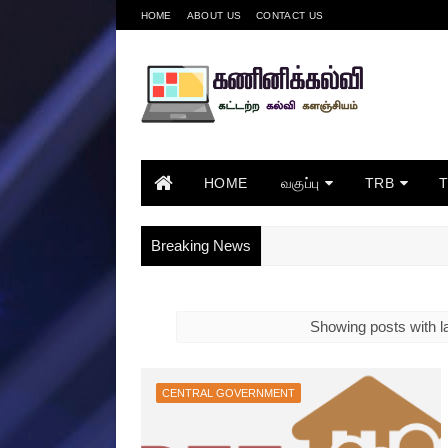
HOME
ABOUT US
CONTACT US
HOME
வகுப்பு
TRB
Breaking News
Showing posts with l
CENTRAL GOVERNMENT