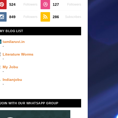
524
127
Followers
Followers
849
286
Followers
Subscribes
MY BLOG LIST
tamilaruvi.in
-
Literature Worms
-
My Jobu
-
Indianjobu
-
JOIN WITH OUR WHATSAPP GROUP