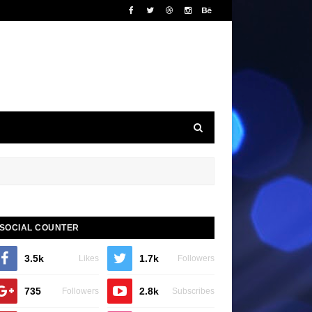
SOCIAL COUNTER
3.5k
1.7k
Likes
Followers
735
2.8k
Followers
Subscribes