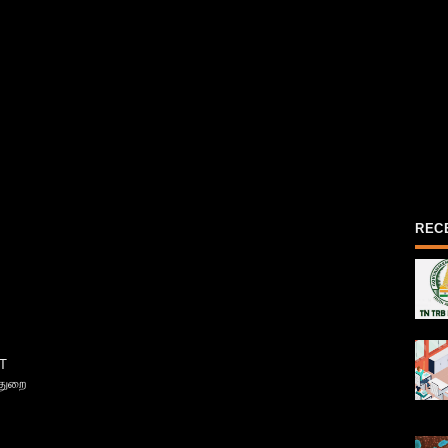
REC
T
்துறை