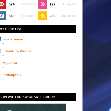
524
127
Followers
Followers
849
286
Followers
Subscribes
MY BLOG LIST
tamilaruvi.in
-
Literature Worms
-
My Jobu
-
Indianjobu
-
JOIN WITH OUR WHATSAPP GROUP