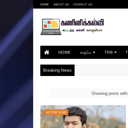
HOME
ABOUT US
CONTACT US
HOME
வகுப்பு
TRB
Breaking News
Showing posts with
ACTOR VIJAY