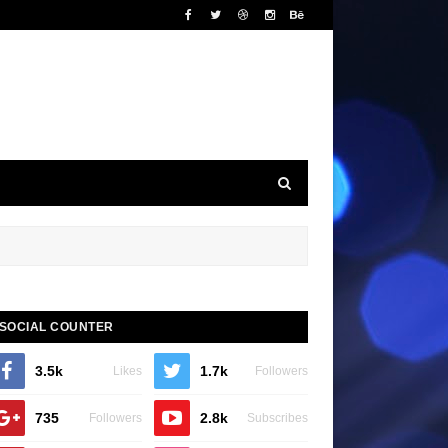
SOCIAL COUNTER
3.5k
1.7k
Likes
Followers
735
2.8k
Followers
Subscribes