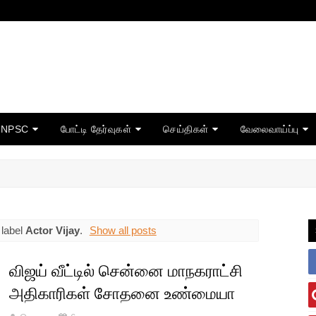
TNPSC
போட்டி தேர்வுகள்
செய்திகள்
வேலைவாய்ப்பு
 label
Actor Vijay
.
Show all posts
விஜய் வீட்டில் சென்னை மாநகராட்சி
அதிகாரிகள் சோதனை உண்மையா