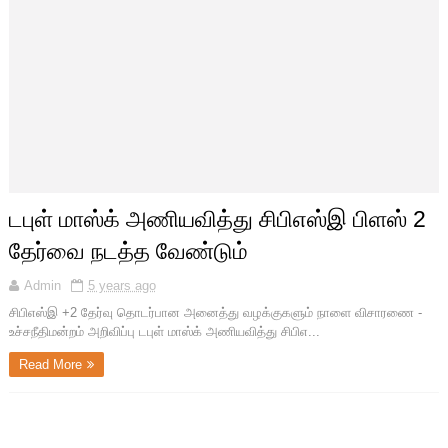
டபுள் மாஸ்க் அணியவித்து சிபிஎஸ்இ பிளஸ் 2
தேர்வை நடத்த வேண்டும்
Admin
5 years ago
சிபிஎஸ்இ +2 தேர்வு தொடர்பான அனைத்து வழக்குகளும் நாளை விசாரணை -
உச்சநீதிமன்றம் அறிவிப்பு டபுள் மாஸ்க் அணியவித்து சிபிஎ...
Read More