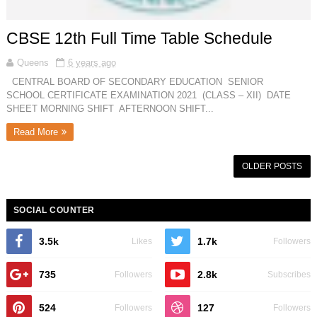
CBSE 12th Full Time Table Schedule
Queens
6 years ago
CENTRAL BOARD OF SECONDARY EDUCATION SENIOR
SCHOOL CERTIFICATE EXAMINATION 2021 (CLASS – XII) DATE
SHEET MORNING SHIFT AFTERNOON SHIFT...
Read More
OLDER POSTS
SOCIAL COUNTER
3.5k
1.7k
Likes
Followers
735
2.8k
Followers
Subscribes
524
127
Followers
Followers