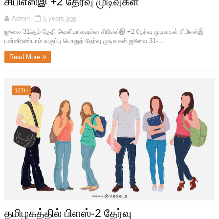
சிபிஎஸ்இ +2 தேர்வு முடிவுகள்
Admin
5 years ago
ஜுலை 31ஆம் தேதி வெளியாகவுள்ள சிபிஎஸ்இ +2 தேர்வு முடிவுகள் சிபிஎஸ்இ
பன்னிரண்டாம் வகுப்பு பொதுத் தேர்வு முடிவுகள் ஜூலை 31-...
Read More
12TH
தமிழகத்தில் பிளஸ்-2 தேர்வு