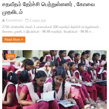
சதவீதம் தேர்ச்சி பெற்றுள்ளனர் , கோவை
முதலிடம்
Kaninikkalvi
6 years ago
2716 பள்ளிகளில் பிளஸ் 1 மாணவர்கள் 100 சதவீதம் தேர்ச்சி பெற்றுள்ளனர் ,
கோவை முதலிடம் இயற்பியல் - 96.68 சதவீதம், வேதியியல் - 99.95 ச...
Read More
10TH