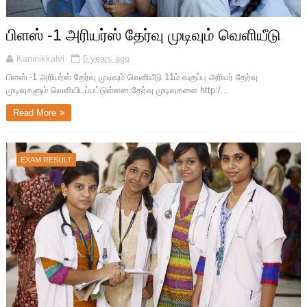
பிளஸ் -1 அரியர்ஸ் தேர்வு முடிவும் வெளியீடு
Kaninikkalvi
6 years ago
பிளஸ் -1 அரியர்ஸ் தேர்வு முடிவும் வெளியீடு 11ம் வகுப்பு அரியர் தேர்வு
முடிவுகளும் வெளியிடப்பட்டுள்ளன.தேர்வு முடிவுகளை http:/...
Read More
EXAM RESULT