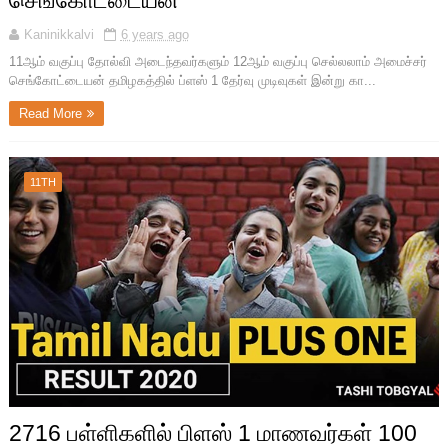
செங்கோட்டையன்
Kaninikkalvi
6 years ago
11ஆம் வகுப்பு தோல்வி அடைந்தவர்களும் 12ஆம் வகுப்பு செல்லலாம் அமைச்சர்
செங்கோட்டையன் தமிழகத்தில் ப்ளஸ் 1 தேர்வு முடிவுகள் இன்று கா...
Read More
11TH
2716 பள்ளிகளில் பிளஸ் 1 மாணவர்கள் 100