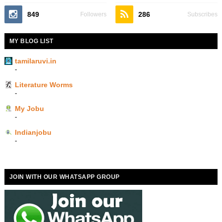
849
286
Followers
Subscribes
MY BLOG LIST
tamilaruvi.in
-
Literature Worms
-
My Jobu
-
Indianjobu
-
JOIN WITH OUR WHATSAPP GROUP