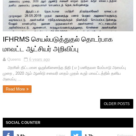
IFHRMS செயல்படுத்துதல் தொடர்பாக
மாவட்ட ஆட்சியர் அறிவிப்பு
Queens
6 years ago
அரசின் திட்டமான ஒருங்கிணைந்த நிதி ( ம ) மனிதவள மேம்பாடு அமைப்பு
முறை , 2020 ஆம் ஆண்டு சனவரி மாதம் முதல் கருர் மாவட்டத்தில் தனிய
அமைப்பு ...
Read More
OLDER POSTS
SOCIAL COUNTER