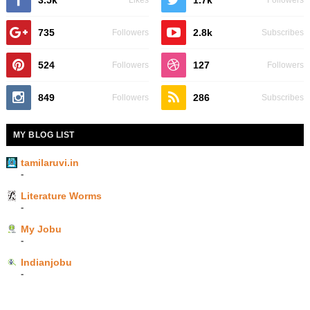
3.5k
1.7k
Likes
Followers
735
2.8k
Followers
Subscribes
524
127
Followers
Followers
849
286
Followers
Subscribes
MY BLOG LIST
tamilaruvi.in
-
Literature Worms
-
My Jobu
-
Indianjobu
-