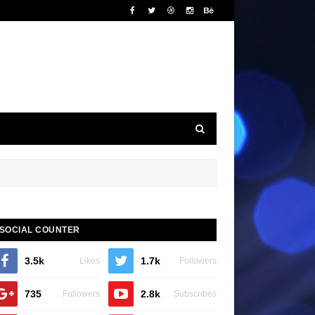
SOCIAL COUNTER
3.5k
1.7k
Likes
Followers
735
2.8k
Followers
Subscribes