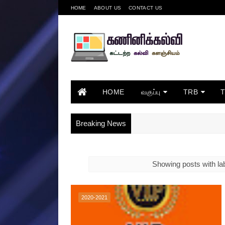
HOME
ABOUT US
CONTACT US
HOME
வகுப்பு
TRB
Breaking News
Showing posts with la
2020-2021