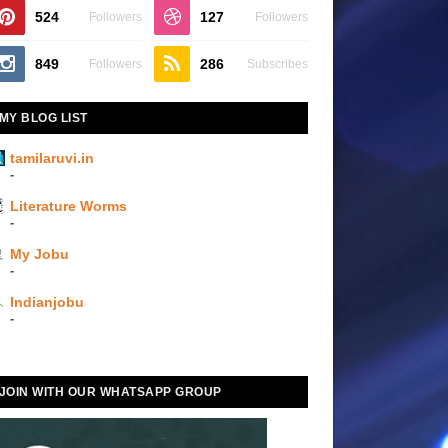
524
127
Followers
Followers
849
286
Followers
Subscribes
MY BLOG LIST
tamilaruvi.in
-
Literature Worms
-
My Jobu
-
Indianjobu
-
JOIN WITH OUR WHATSAPP GROUP