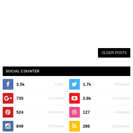
OLDER POSTS
SOCIAL COUNTER
3.5k
1.7k
Likes
Followers
735
2.8k
Followers
Subscribes
524
127
Followers
Followers
849
286
Followers
Subscribes