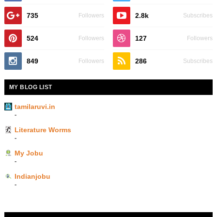
735
2.8k
Followers
Subscribes
524
127
Followers
Followers
849
286
Followers
Subscribes
MY BLOG LIST
tamilaruvi.in
-
Literature Worms
-
My Jobu
-
Indianjobu
-