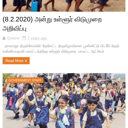
(8.2.2020) அன்று உள்ளூர் விடுமுறை
அறிவிப்பு
Queens
7 years ago
நாகராஜா திருக்கோவில்' தேரோட்ட திருவிழாவினை முன்னிட்டு பிப்.8ம் தேதி
கன்னியாகுமரி மாவட்டத்திற்கு உள்ளூர் விடுமுறை. மாவட்ட ஆட்சியர்
Read More
GOVERNMENT STAFF