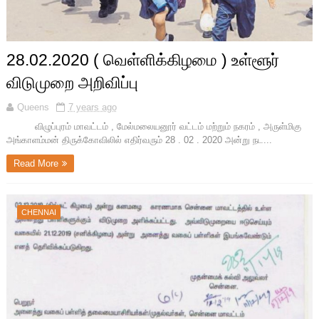
28.02.2020 ( வெள்ளிக்கிழமை ) உள்ளூர்
விடுமுறை அறிவிப்பு
Queens
7 years ago
விழுப்புரம் மாவட்டம் , மேல்மலையனூர் வட்டம் மற்றும் நகரம் , அருள்மிகு
அங்காளம்மன் திருக்கோவிலில் எதிர்வரும் 28 . 02 . 2020 அன்று நட...
Read More
CHENNAI