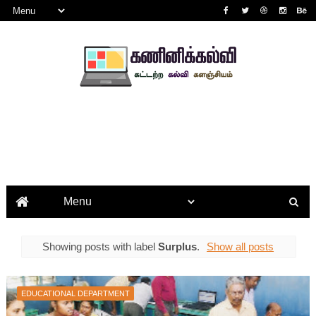
Showing posts with label
Surplus
.
Show all posts
EDUCATIONAL DEPARTMENT