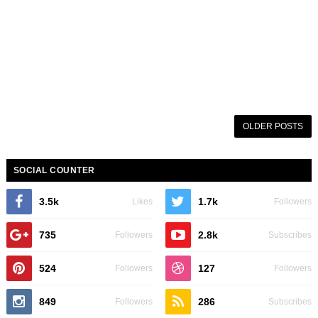
OLDER POSTS
SOCIAL COUNTER
3.5k
1.7k
Likes
Followers
735
2.8k
Followers
Subscribes
524
127
Followers
Followers
849
286
Followers
Subscribes