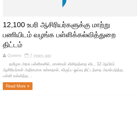
12,100 உபரி ஆசிரியர்களுக்கு மாற்று
பணியிடம் வழங்க பள்ளிக்கல்வித்துறை
திட்டம்
Queens
7 years ago
தமிழக அரசு பள்ளிகளில், மாணவர் விகிதத்தை விட, 12 ஆயிரம்
ஆசிரியர்கள் அதிகமாக உள்ளதால், விருப்ப ஓய்வு திட்டத்தை அமல்படுத்த,
பள்ளி கல்வித்த...
Read More