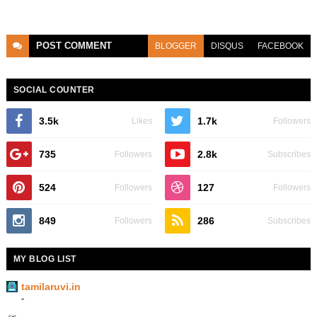
POST
COMMENT
BLOGGER
DISQUS
FACEBOOK
SOCIAL COUNTER
3.5k
1.7k
Likes
Followers
735
2.8k
Followers
Subscribes
524
127
Followers
Followers
849
286
Followers
Subscribes
MY BLOG LIST
tamilaruvi.in
-