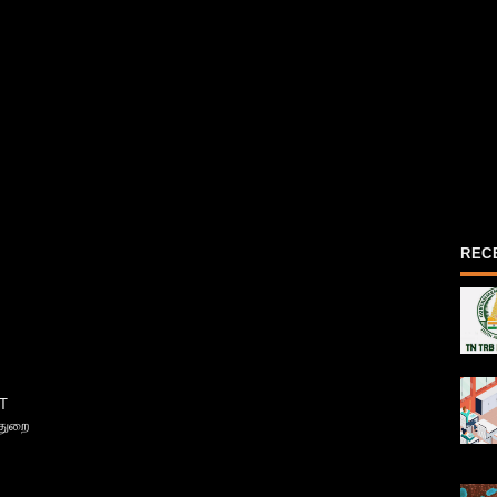
REC
T
்துறை