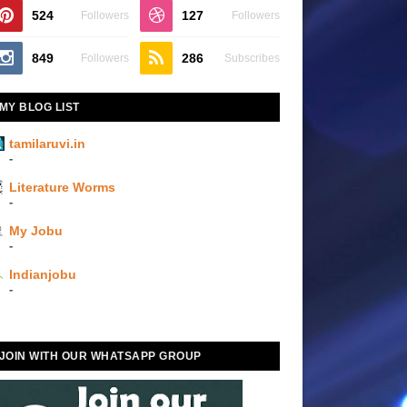
524
127
Followers
Followers
849
286
Followers
Subscribes
MY BLOG LIST
tamilaruvi.in
-
Literature Worms
-
My Jobu
-
Indianjobu
-
JOIN WITH OUR WHATSAPP GROUP