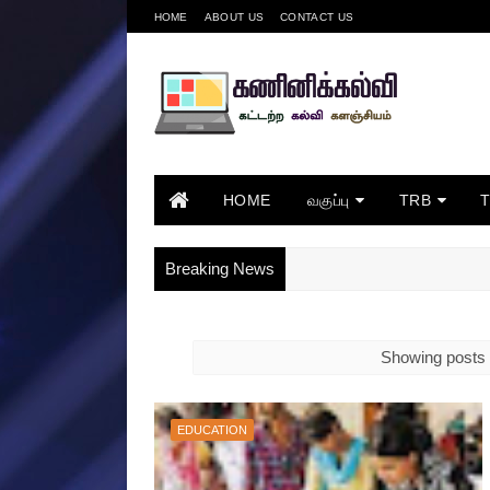
HOME
ABOUT US
CONTACT US
HOME
வகுப்பு
TRB
Breaking News
Showing posts 
EDUCATION