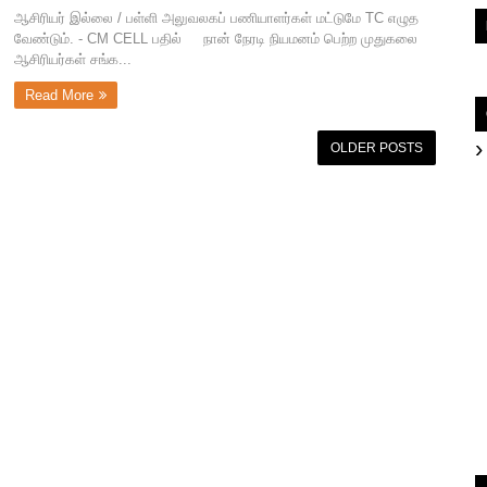
ஆசிரியர் இல்லை / பள்ளி அலுவலகப் பணியாளர்கள் மட்டுமே TC எழுத
வேண்டும். - CM CELL பதில் நான் நேரடி நியமனம் பெற்ற முதுகலை
ஆசிரியர்கள் சங்க...
Read More
OLDER POSTS