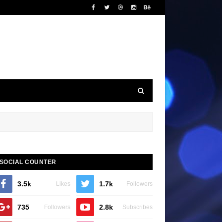
SOCIAL COUNTER
3.5k
1.7k
Likes
Followers
735
2.8k
Followers
Subscribes