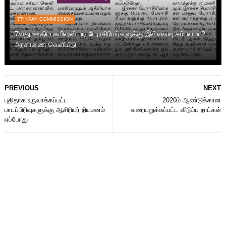
7TH PAY COMMISSION
7வது ஊதிய கமிஷன் படி பேராசிரியர்களுக்கு இவ்வளவு சம்பளமா?
அரசாணை வெளியீடு
PREVIOUS
NEXT
புதிதாக உருவாக்கப்பட்ட
2020ம் ஆண்டுக்கான
பாடப்பிரிவுகளுக்கு ஆசிரியர் நியமனம்
வரையறுக்கப்பட்ட விடுப்பு நாட்கள்
எப்போது