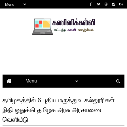
தமிழகத்தில் 6 புதிய மருத்துவ கல்லூரிகள்
நிதி ஒதுக்கி தமிழக அரசு அரசாணை
வெளியீடு