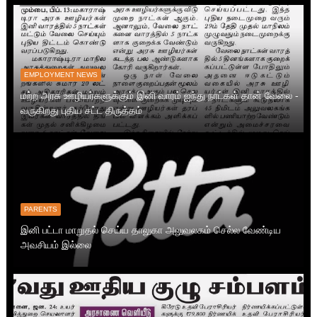
EMPLOYMENT NEWS
மற்ற அரசு ஊழியர்களுக்கும் இனி வாரம் ஐந்து நாட்கள் தான் வேலை -
வருகிறது புதிய சட்ட திருத்தம்
PARENTS
இனி பட்டா மாறுதல் செய்ய தாலுகா அலுவலகம் செல்ல வேண்டிய
அவசியம் இல்லை