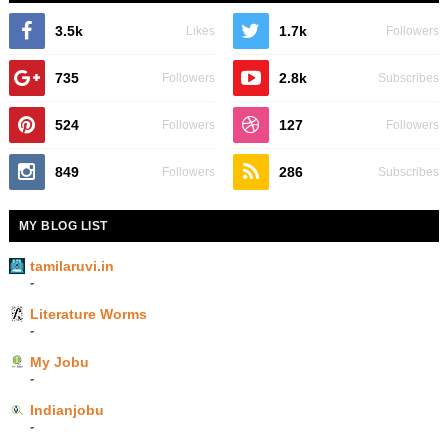
3.5k
1.7k
Likes
Followers
735
2.8k
Followers
Subscribes
524
127
Followers
Followers
849
286
Followers
Subscribes
MY BLOG LIST
tamilaruvi.in
-
Literature Worms
-
My Jobu
-
Indianjobu
-