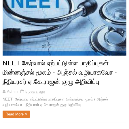
NEET தேர்வால் ஏற்பட்டுள்ள பாதிப்புகள்
மின்னஞ்சல் மூலம் - அஞ்சல் வழியாகவோ -
நீதியரசர் ஏ.கே.ராஜன் குழு அறிவிப்பு
Admin
5 years ago
NEET தேர்வால் ஏற்பட்டுள்ள பாதிப்புகள் மின்னஞ்சல் மூலம் / அஞ்சல்
வழியாகவோ - நீதியரசர் ஏ.கே.ராஜன் குழு அறிவிப்பு ...
Read More