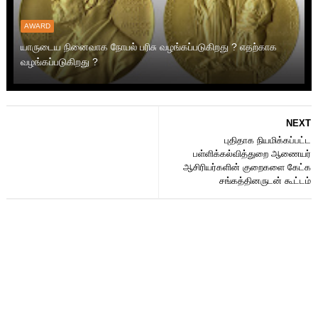
AWARD
யாருடைய நினைவாக நோபல் பரிசு வழங்கப்படுகிறது ? எதற்காக
வழங்கப்படுகிறது ?
NEXT
புதிதாக நியமிக்கப்பட்ட
பள்ளிக்கல்வித்துறை ஆணையர்
ஆசிரியர்களின் குறைகளை கேட்க
சங்கத்தினருடன் கூட்டம்