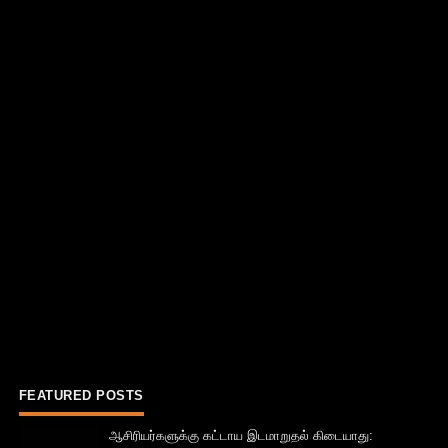
FEATURED POSTS
ஆசிரியர்களுக்கு கட்டாய இடமாறுதல் கிடையாது: