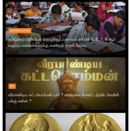
BOARD EXAM
தமிழ்நாடு அறிவியல் தொழில்நுட்ப மையம் சாா்பில் 5, 6, 7, 8-ஆம்
வகுப்பு மாணவா்களுக்கு கணிதத் திறன் தோ்வு
GK
வீரபாண்டிய கட்டபொம்மன் யார் ? விடுதலை போராட்டத்தில் அவரின்
பங்கு என்ன ?