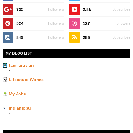
735
2.8k
Followers
Subscribes
524
127
Followers
Followers
849
286
Followers
Subscribes
MY BLOG LIST
tamilaruvi.in
-
Literature Worms
-
My Jobu
-
Indianjobu
-