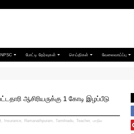
TNPSC
போட்டி தேர்வுகள்
செய்திகள்
வேலைவாய்ப்பு
ட்டதாரி ஆசிரியருக்கு 1 கோடி இழப்பீடு
t
,
Insurance
,
Ramanathpuram
,
Tamilnadu
,
Teacher
,
மாநில