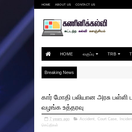
HOME
ABOUT US
CONTACT US
HOME
வகுப்பு
TRB
Breaking News
கார் மோதி பலியான அரசு பள்ளி ப
வழங்க உத்தரவு
7 years ago
Accident
,
Court Case
,
Inciden
செய்திகள்