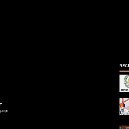
REC
T
்துறை