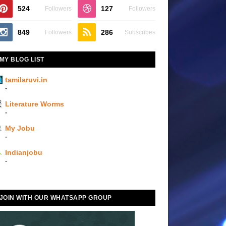
524
127
Followers
Followers
849
286
Followers
Subscribes
MY BLOG LIST
tamilaruvi.in
-
Literature Worms
-
My Jobu
-
Indianjobu
-
JOIN WITH OUR WHATSAPP GROUP