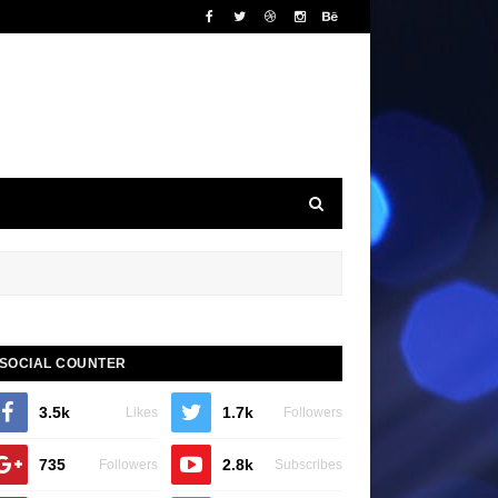
SOCIAL COUNTER
3.5k
1.7k
Likes
Followers
735
2.8k
Followers
Subscribes