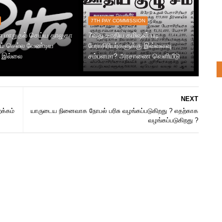
7TH PAY COMMISSION
ா மாறுதல் செய்ய தாலுகா
7வது ஊதிய கமிஷன் படி
் செல்ல வேண்டிய
பேராசிரியர்களுக்கு இவ்வளவு
 இல்லை
சம்பளமா? அரசாணை வெளியீடு
NEXT
க்கம்
யாருடைய நினைவாக நோபல் பரிசு வழங்கப்படுகிறது ? எதற்காக
வழங்கப்படுகிறது ?