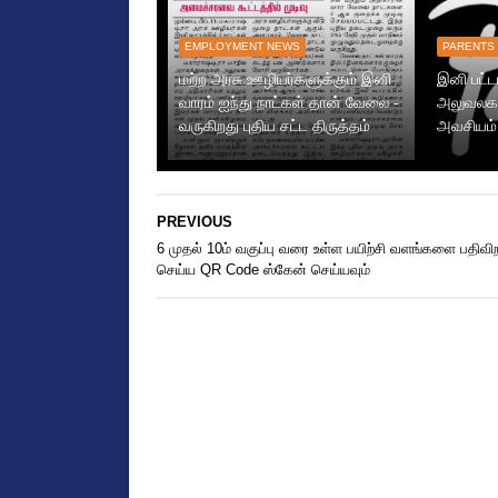
EMPLOYMENT NEWS
PARENTS
மற்ற அரசு ஊழியர்களுக்கும் இனி
இனி பட்ட
வாரம் ஐந்து நாட்கள் தான் வேலை -
அலுவலகம
வருகிறது புதிய சட்ட திருத்தம்
அவசியம்
PREVIOUS
6 முதல் 10ம் வகுப்பு வரை உள்ள பயிற்சி வளங்களை பதிவிற
செய்ய QR Code ஸ்கேன் செய்யவும்