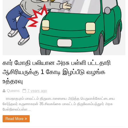
கார் மோதி பலியான அரசு பள்ளி பட்டதாரி
ஆசிரியருக்கு 1 கோடி இழப்பீடு வழங்க
உத்தரவு
Queens
7 years ago
ராமநாதபுரம் மாவட்டம் திருவாடானையை அடுத்த பெருவாக்கோட்டையை
சேர்ந்தவர் கருணாகரன் 35.சிவகங்கை மாவட்டம் திருவேகம்பத்துார் அரசு
மேல்நிலைப்பள்ள...
Read More