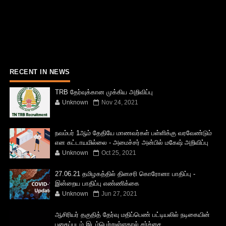
RECENT IN NEWS
TRB தேர்வுக்கான முக்கிய அறிவிப்பு
Unknown
Nov 24, 2021
நவம்பர் 1ஆம் தேதியே மாணவர்கள் பள்ளிக்கு வரவேண்டும்
என கட்டாயமில்லை - அமைச்சர் அன்பில் மகேஷ் அறிவிப்பு
Unknown
Oct 25, 2021
27.06.21 தமிழகத்தில் தினசரி கொரோனா பாதிப்பு -
இன்றைய பாதிப்பு எண்ணிக்கை
Unknown
Jun 27, 2021
ஆசிரியர் தகுதித் தேர்வு மதிப்பெண் பட்டியலில் நடிகையின்
புகைப்படம் இடம்பெற்றுள்ளதால் சர்ச்சை