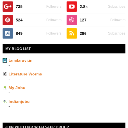
735
2.8k
Followers
Subscribes
524
127
Followers
Followers
849
286
Followers
Subscribes
MY BLOG LIST
tamilaruvi.in
-
Literature Worms
-
My Jobu
-
Indianjobu
-
JOIN WITH OUR WHATSAPP GROUP