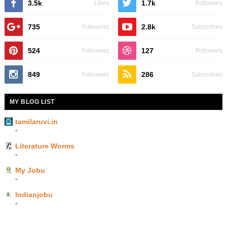
3.5k
1.7k
Likes
Followers
735
2.8k
Followers
Subscribes
524
127
Followers
Followers
849
286
Followers
Subscribes
MY BLOG LIST
tamilaruvi.in
-
Literature Worms
-
My Jobu
-
Indianjobu
-