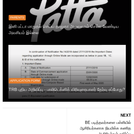
PARENTS
இனி பட்டா மாறுதல் செய்ய தாலுகா அலுவலகம் செல்ல வேண்டிய
அவசியம் இல்லை
APPLICATION FORM
TRB புதிய அறிவிப்பு - பாலிடெக்னிக் விரிவுரையாளர் தேர்வு எப்போது?
NEXT
BE படித்தவர்களை பள்ளியில்
ஆசிரியர்களாக நியமிக்க கணித
ஆசிரியர்கள் எதிர்ப்பு