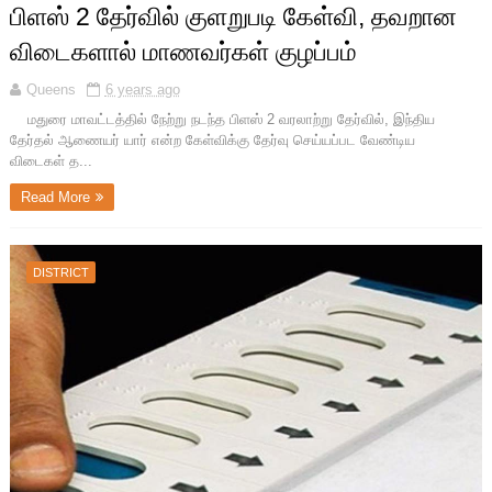
பிளஸ் 2 தேர்வில் குளறுபடி கேள்வி, தவறான
விடைகளால் மாணவர்கள் குழப்பம்
Queens
6 years ago
மதுரை மாவட்டத்தில் நேற்று நடந்த பிளஸ் 2 வரலாற்று தேர்வில், இந்திய
தேர்தல் ஆணையர் யார் என்ற கேள்விக்கு தேர்வு செய்யப்பட வேண்டிய
விடைகள் த...
Read More
DISTRICT