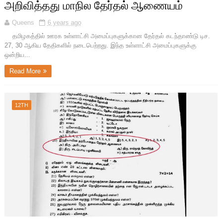
அறிவித்தது மாநில தேர்தல் ஆணையம்
Queens
6 years ago
தமிழகத்தில் ஊரக உள்ளாட்சி அமைப்புகளுக்கான தேர்தல் கடந்தாண்டு டிச.
27, 30 ஆகிய தேதிகளில் நடைபெற்றது. இந்த உள்ளாட்சி அமைப்புகளுக்கு
ஒன்றிய...
Read More
12TH