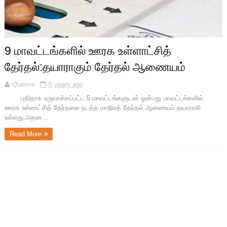
9 மாவட்டங்களில் ஊரக உள்ளாட்சித்
தேர்தல்:தயாராகும் தேர்தல் ஆணையம்
Queens
6 years ago
புதிதாக உருவாக்கப்பட்ட 5 மாவட்டங்களுடன் ஒன்பது மாவட்டங்களில்
ஊரக உள்ளாட்சித் தேர்தலை நடத்த மாநிலத் தேர்தல் ஆணையம் தயாராகி
உள்ளது.அதன...
Read More