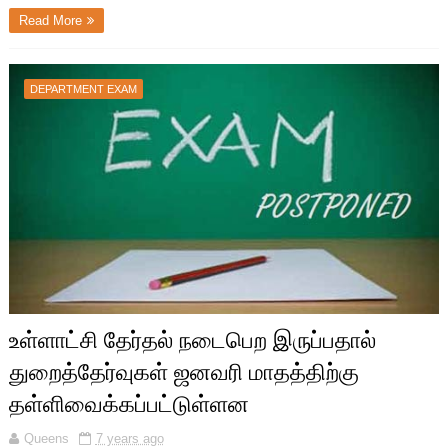
Read More
DEPARTMENT EXAM
உள்ளாட்சி தேர்தல் நடைபெற இருப்பதால்
துறைத்தேர்வுகள் ஜனவரி மாதத்திற்கு
தள்ளிவைக்கப்பட்டுள்ளன
Queens
7 years ago