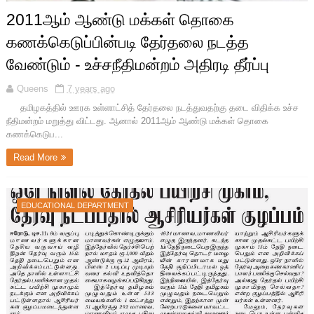
2011ஆம் ஆண்டு மக்கள் தொகை
கணக்கெடுப்பின்படி தேர்தலை நடத்த
வேண்டும் - உச்சநீதிமன்றம் அதிரடி தீர்ப்பு
Queens
7 years ago
தமிழகத்தில் ஊரக உள்ளாட்சித் தேர்தலை நடத்துவதற்கு தடை விதிக்க உச்ச
நீதிமன்றம் மறுத்து விட்டது. ஆனால் 2011ஆம் ஆண்டு மக்கள் தொகை
கணக்கெடுப...
Read More
EDUCATIONAL DEPARTMENT