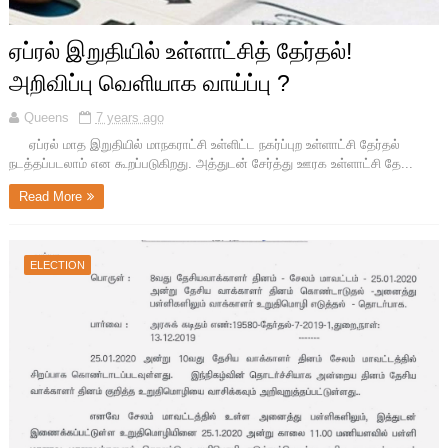
ஏப்ரல் இறுதியில் உள்ளாட்சித் தேர்தல்!
அறிவிப்பு வெளியாக வாய்ப்பு ?
Queens
7 years ago
ஏப்ரல் மாத இறுதியில் மாநகராட்சி உள்ளிட்ட நகர்ப்புற உள்ளாட்சி தேர்தல்
நடத்தப்படலாம் என கூறப்படுகிறது. அத்துடன் சேர்த்து ஊரக உள்ளாட்சி தே...
Read More
ELECTION