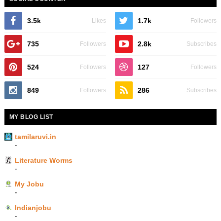
3.5k
1.7k
Likes
Followers
735
2.8k
Followers
Subscribes
524
127
Followers
Followers
849
286
Followers
Subscribes
MY BLOG LIST
tamilaruvi.in
-
Literature Worms
-
My Jobu
-
Indianjobu
-