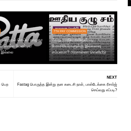
7TH PAY COMMISSION
ா மாறுதல் செய்ய தாலுகா
7வது ஊதிய கமிஷன் படி
் செல்ல வேண்டிய
பேராசிரியர்களுக்கு இவ்வளவு
 இல்லை
சம்பளமா? அரசாணை வெளியீடு
NEXT
ை பெற
Fastag பொருத்த இன்று தன கடைசி நாள், பாஸ்டேக்கை ரீசார்ஜ்
செய்வது எப்படி?