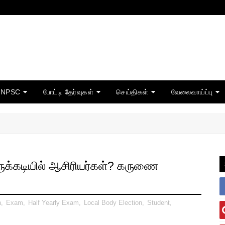
TNPSC
போட்டி தேர்வுகள்
செய்திகள்
வேலைவாய்ப்பு
ருக்கடியில் ஆசிரியர்கள்? கருணை
n
,
Exam
,
Half Yearly Exam
,
Local Body Election
,
Student
,