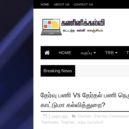
HOME
ABOUT US
CONTACT US
HOME
வகுப்பு
TRB
Breaking News
தேர்வு பணி Vs தேர்தல் பணி நெ
காட்டுமா கல்வித்துறை?
7 years ago
Election
,
Election Commissio
Tamilnadu
,
Teacher
,
மாநில செய்திகள்