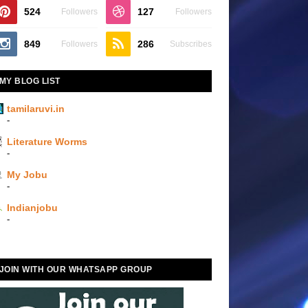
524
127
Followers
Followers
849
286
Followers
Subscribes
MY BLOG LIST
tamilaruvi.in
-
Literature Worms
-
My Jobu
-
Indianjobu
-
JOIN WITH OUR WHATSAPP GROUP