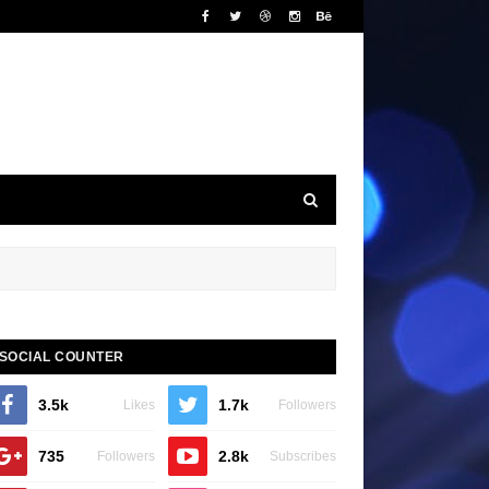
SOCIAL COUNTER
3.5k
1.7k
Likes
Followers
735
2.8k
Followers
Subscribes