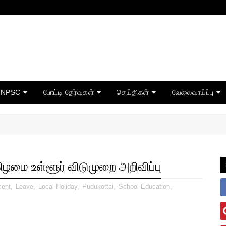
TNPSC
போட்டி தேர்வுகள்
செய்திகள்
வேலைவாய்ப்பு
ிழமை உள்ளூர் விடுமுறை அறிவிப்பு
ment
,
Leave
,
Local Holiday
,
Pudukottai
,
School Education
,