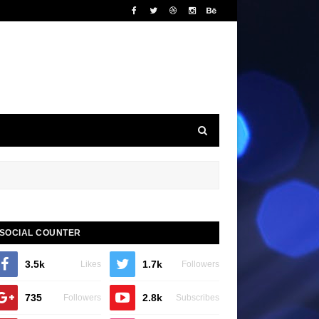
SOCIAL COUNTER
3.5k
1.7k
Likes
Followers
735
2.8k
Followers
Subscribes