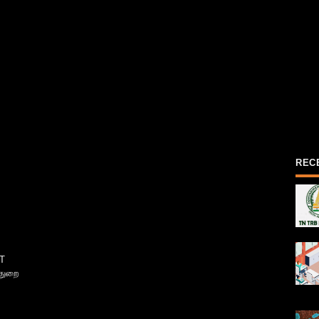
REC
T
்துறை