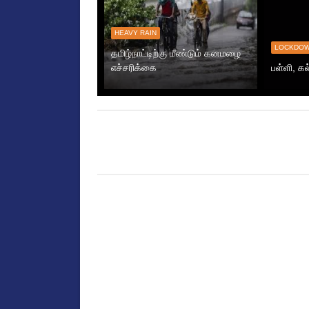
HEAVY RAIN
LOCKDO
தமிழ்நாட்டிற்கு மீண்டும் கனமழை
எச்சரிக்கை
பள்ளி, கல