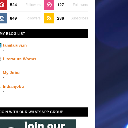
524
127
Followers
Followers
849
286
Followers
Subscribes
MY BLOG LIST
tamilaruvi.in
-
Literature Worms
-
My Jobu
-
Indianjobu
-
JOIN WITH OUR WHATSAPP GROUP