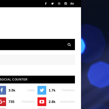
SOCIAL COUNTER
3.5k
1.7k
Likes
Followers
735
2.8k
Followers
Subscribes