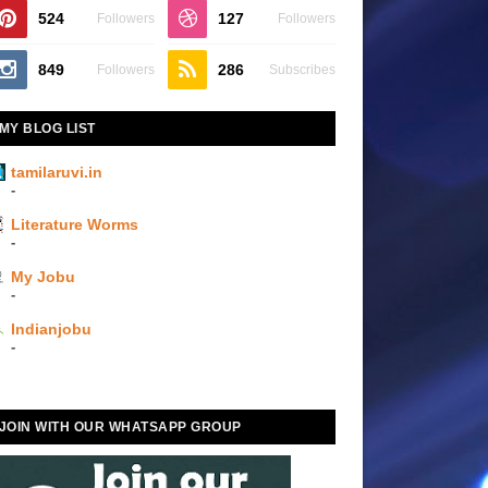
524
127
Followers
Followers
849
286
Followers
Subscribes
MY BLOG LIST
tamilaruvi.in
-
Literature Worms
-
My Jobu
-
Indianjobu
-
JOIN WITH OUR WHATSAPP GROUP