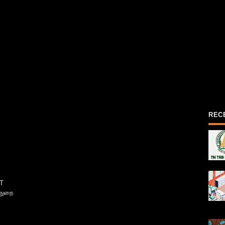
REC
T
்துறை