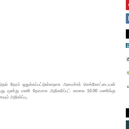
தல் நேரம் ஒதுக்கப்பட்டுள்ளதாக அமைச்சர் செங்கோட்டையன்
ந்து மூன்று மணி நேரமாக அதிகரிப்பு". காலை 10.00 மணிக்கு
ும் அறிவிப்பு.