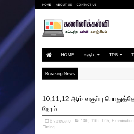
HOME
ABOUT US
CONTACT US
HOME
வகுப்பு
TRB
Breaking News
10,11,12 ஆம் வகுப்பு பொதுத்தே
நேரம்
6 years ago
10th
,
11th
,
12th
,
Examination
Timing