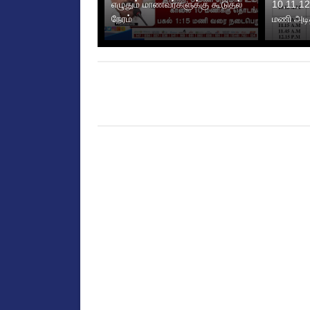
எழுதும் மாணவர்களுக்கு கூடுதல்
10,11,12
நேரம்
மணி அடித