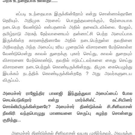
அரசு உடந்தையாக உள்ளதா.....
எப்படி உடந்தையாக இருக்கின்றோம் என்று சொன்னால்தானே
தெரியும். அதிமுக அரசைப் பொறுத்தவரைக்கும், நேர்மையாக
நடைபெற வேண்டும் என்பதனால் அதில் தலையிடவில்லை. மேலும்,
தமிழ்நாடு அரசுத் தேர்வாணையம் தன்னாட்சி பெற்ற அமைப்பாக
இருக்கின்ற காரணத்தினாலே அதில் நடைபெற்றுள்ள தவறினை
அறிவதற்கு அந்த அமைப்பு உரிய முறையில் விசாரணை மேற்கொள்ள
வேண்டுமென்று காவல் துறைக்கு புகார் செய்து, காவல் துறையும்
விசாரணை மேற்கொண்டு, தவறில் ஈடுபட்டவர்களை கைது செய்து
விசாரணை நடைபெற்றுக் கொண்டிருக்கின்றது. திமுக கையெழுத்து
இயக்கம் நடத்திக் கொண்டிருக்கின்றதே ? அது அவர்களுடைய
விருப்பம்.
அமைச்சர் ராஜேந்திர பாலாஜி இந்துத்துவா அமைப்பைப் போல
செயல்படுகிறார் என்று மார்க்சிஸ்ட் கட்சியினர்
சொல்லியிருக்கின்றனரே? அமைச்சர் திண்டுக்கல் சி.சீனிவாசன்
நீலகிரி வந்தபொழுது மாணவனை செருப்பு கழற்ற சொன்னது
குறித்து...
அமைச்சர் திண்டுக்கல் சீனிவாசன் வயது முதிர்ந்தவர், அவருக்கு