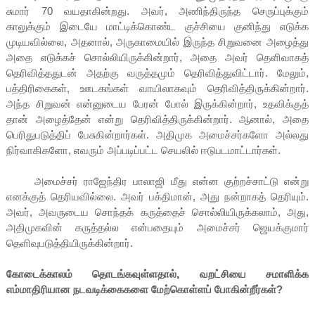
சுமார் 70 வயதாகின்றது. அவர், அணிந்திருந்த செருப்புக்கும்
காலுக்கும் இடையே மாட்டிக்கொண்ட குச்சியை குனிந்து எடுக்க
முடியவில்லை, அதனால், அருகாமையில் இருந்த சிறுவனை அழைத்து
அதை எடுக்கச் சொல்லியிருக்கின்றார், அதை அவர் தெளிவாகத்
தெரிவித்ததுடன் அதற்கு வருத்தமும் தெரிவித்துவிட்டார். மேலும்,
பத்திரிகைகள், ஊடகங்கள் வாயிலாகவும் தெரிவித்திருக்கின்றார்.
அந்த சிறுவன் என்னுடைய பேரன் போல் இருக்கின்றார், உதவிக்குத்
தான் அழைத்தேன் என்று தெரிவித்திருக்கின்றார். ஆனால், அதை
பெரிதுபடுத்திப் பேசுகின்றார்கள். அதிமுக அமைச்சர்களோ அல்லது
நிர்வாகிகளோ, எவரும் அப்படிப்பட்ட செயலில் ஈடுபடமாட்டார்கள்.
அமைச்சர் ராஜேந்திர பாலாஜி மீது என்ன குற்றச்சாட்டு என்று
எனக்குத் தெரியவில்லை. அவர் பக்திமான், அது நன்றாகத் தெரியும்.
அவர், அவருடைய சொந்தக் கருத்தைச் சொல்லியிருக்கலாம், அது,
அதிமுகவின் கருத்தல்ல என்பதையும் அமைச்சர் ஜெயக்குமார்
தெளிவுபடுத்தியிருக்கின்றார்.
கோடைக்காலம் தொடங்கவுள்ளதால், வறட்சியை சமாளிக்க
எம்மாதிரியான நடவடிக்கைகளை மேற்கொள்ளப் போகின்றீர்கள்?