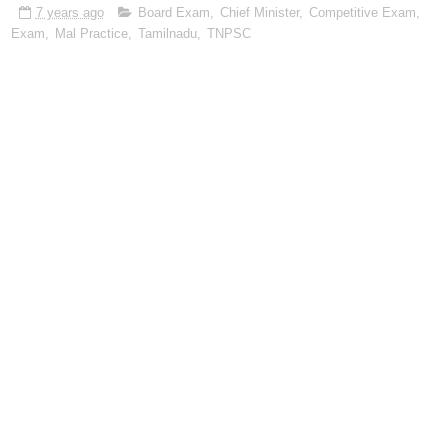
7 years ago
Board Exam
,
Chief Minister
,
Competitive Exam
,
Exam
,
Mal Practice
,
Tamilnadu
,
TNPSC