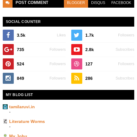
POST
COMMENT
BLOGGER
DISQUS
FACEBOOK
SOCIAL COUNTER
3.5k
1.7k
Likes
Followers
735
2.8k
Followers
Subscribes
524
127
Followers
Followers
849
286
Followers
Subscribes
MY BLOG LIST
tamilaruvi.in
-
Literature Worms
-
My Jobu