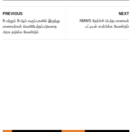
PREVIOUS
NEXT
8 மற்றும் 9-ஆம் வகுப்புகளில் இருந்து
NMMS தேர்ச்சி பெற்ற மாணவர்
மாணவர்கள் வெளியேற்றப்படுவதை
பட்டியல் சமர்பிக்க வேண்டும்
அரசு தடுக்க வேண்டும்