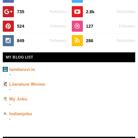
735
2.8k
Followers
Subscribes
524
127
Followers
Followers
849
286
Followers
Subscribes
MY BLOG LIST
tamilaruvi.in
-
Literature Worms
-
My Jobu
-
Indianjobu
-