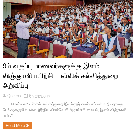
9ம் வகுப்பு மாணவர்களுக்கு இளம்
விஞ்ஞானி பயிற்சி : பள்ளிக் கல்வித்துறை
அறிவிப்பு
Queens
6 years ago
சென்னை: பள்ளிக் கல்வித்துறை இயக்குநர் கண்ணப்பன் கூறியதாவது:
பெங்களூருவில் உள்ள இந்திய விண்வெளி ஆராய்ச்சி மையம், இளம் விஞ்ஞானி
பயிற்சி...
Read More