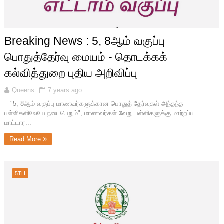
Breaking News : 5, 8ஆம் வகுப்பு
பொதுத்தேர்வு மையம் - தொடக்கக்
கல்வித்துறை புதிய அறிவிப்பு
Queens
7 years ago
"5, 8ஆம் வகுப்பு மாணவர்களுக்கான பொதுத் தேர்வுகள் அந்தந்த
பள்ளிகளிலேயே நடைபெறும்", மாணவர்கள் வேறு பள்ளிகளுக்கு மாற்றப்பட
மாட்டார...
Read More
5TH