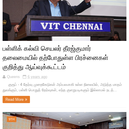
பள்ளிக் கல்வி செயலர் தீரஜ்குமார்
தலைமையில் தற்போதுள்ள பிரச்னைகள்
குறித்து ஆய்வுக்கூட்டம்
Queens
6 years ago
குரூப் - 4 தேர்வு முறைகேடுகள் அம்பலமாகி உள்ள நிலையில், அடுத்த மாதம்
துவங்கும், பள்ளி பொதுத் தேர்வுகள், எந்த குளறுபடிகளும் இல்லாமல் நடத்...
Read More
9TH