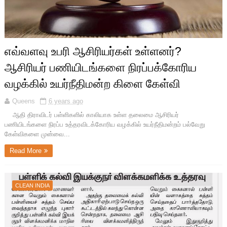
எவ்வளவு உபரி ஆசிரியர்கள் உள்ளனர்?
ஆசிரியர் பணியிடங்களை நிரப்பக்கோரிய
வழக்கில் உயர்நீதிமன்ற கிளை கேள்வி
Queens
6 years ago
ஆதி திராவிடர் பள்ளிகளில் காலியாக உள்ள தலைமை ஆசிரியர்
பணியிடங்களை நிரப்ப உத்தரவிடக்கோரிய வழக்கில் உயர்நீதிமன்றம் பல்வேறு
கேள்விகளை முன்வை...
Read More
CLEAN INDIA