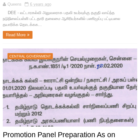
Queens
6 years ago
DEE - வட்டாரகல்வி அலுவலராக பதவி உயர்வுக்கு தகுதி வாய்ந்த
நடுநிலைப்பள்ளி பட்டதாரி தலைமை ஆசிரியர்களில் பணிமூப்பு பட்டியலை
தயாரிக்க தொடக்கக...
Read More
CENTRAL GOVERNMENT
Promotion Panel Preparation As on