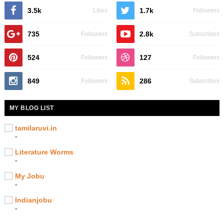
3.5k
1.7k
Likes
Followers
735
2.8k
Followers
Subscribes
524
127
Followers
Followers
849
286
Followers
Subscribes
MY BLOG LIST
tamilaruvi.in
-
Literature Worms
-
My Jobu
-
Indianjobu
-