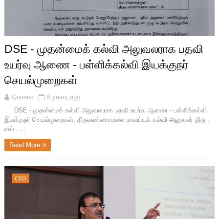
DSE - முதன்மைக் கல்வி அலுவலராக பதவி
உயர்வு ஆணை - பள்ளிக்கல்வி இயக்குநர்
செயல்முறைகள்
Queens
6 years ago
DSE - முதன்மைக் கல்வி அலுவலராக பதவி உயர்வு ஆணை - பள்ளிக்கல்வி
இயக்குநர் செயல்முறைகள். திருவண்ணாமலை மாவட்டக் கல்வி அலுவலர் திரு .
எஸ் . ...
Read More
CEO