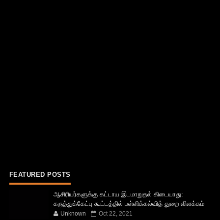
FEATURED POSTS
ஆசிரியர்களுக்கு கட்டாய இடமாறுதல் கிடையாது:
கருத்துக்கேட்பு கூட்டத்தில் பள்ளிக்கல்வித் துறை விளக்கம்
Unknown
Oct 22, 2021