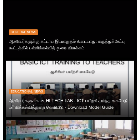
GENERAL NEWS
ஆசிரியர்களுக்கு கட்டாய இடமாறுதல் கிடையாது: கருத்துக்கேட்பு
கூட்டத்தில் பள்ளிக்கல்வித் துறை விளக்கம்
EDUCATIONAL NEWS
ஆசிரியர்களுக்கான HI TECH LAB - ICT பயிற்சி சார்ந்த கையேடு -
பள்ளிக்கல்வித்துறை வெளியீடு - Download Model Guide