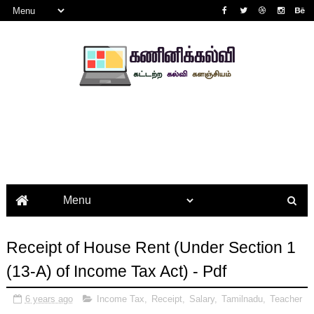
Receipt of House Rent (Under Section 1
(13-A) of Income Tax Act) - Pdf
6 years ago
Income Tax
,
Receipt
,
Salary
,
Tamilnadu
,
Teacher