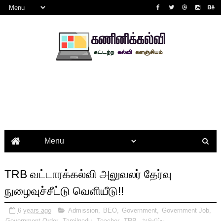
TRB வட்டாரக்கல்வி அலுவலர் தேர்வு
நுழைவுச்சீட்டு வெளியீடு!!
6 years ago
Admission
,
BEO
,
Government
,
Government Job
,
Government Order
,
Tamilnadu
,
Teacher
,
TRB
,
அறிவிப்பு