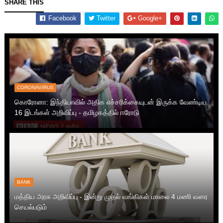
SHARE THIS
Facebook
Twitter
Google+
CORONAVIRUS
கொரோனா: இந்தியாவில் அதிக எச்சரிக்கையுடன் இருக்க வேண்டிய
16 இடங்கள் அறிவிப்பு - தமிழகத்தில் ஈரோடு
BANK
மத்திய அரசு அறிவிப்பு - இன்று முதல் வங்கிகள் மாலை 4 மணி வரை
செயல்படும்