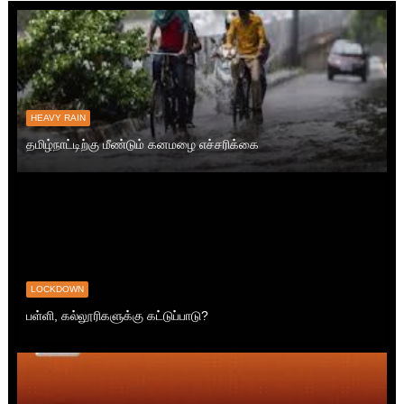
HEAVY RAIN
தமிழ்நாட்டிற்கு மீண்டும் கனமழை எச்சரிக்கை
LOCKDOWN
பள்ளி, கல்லூரிகளுக்கு கட்டுப்பாடு?