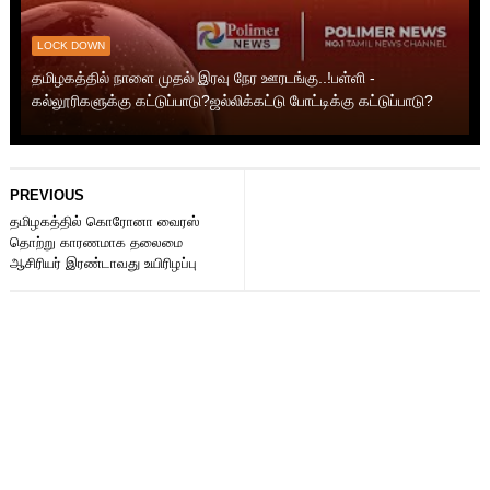
LOCK DOWN
தமிழகத்தில் நாளை முதல் இரவு நேர ஊரடங்கு..!பள்ளி -
கல்லூரிகளுக்கு கட்டுப்பாடு?ஜல்லிக்கட்டு போட்டிக்கு கட்டுப்பாடு?
PREVIOUS
தமிழகத்தில் கொரோனா வைரஸ்
தொற்று காரணமாக தலைமை
ஆசிரியர் இரண்டாவது உயிரிழப்பு