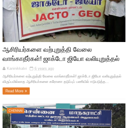
ஆசிரியர்களை வற்புறுத்தி வேலை
வாங்காதீர்கள்! ஜாக்டோ ஜியோ வலியுறுத்தல்
Kaninikkalvi
6 years ago
ஆசிரியர்களை வற்புறுத்தி வேலை வாங்காதீர்கள்! ஜாக்டோ ஜியோ வலியுறுத்தல்
விருப்பமில்லாத ஆசிரியா்களை கரோனா தடுப்புப் பணியில் ஈடுபடுத்த...
Read More
CHENNAI