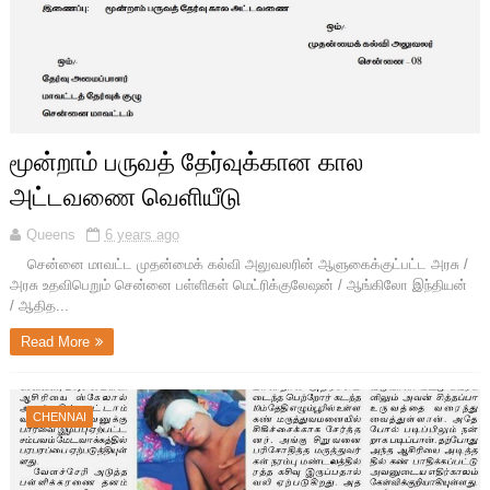
மூன்றாம் பருவத் தேர்வுக்கான கால
அட்டவணை வெளியீடு
Queens
6 years ago
சென்னை மாவட்ட முதன்மைக் கல்வி அலுவலரின் ஆளுகைக்குட்பட்ட அரசு /
அரசு உதவிபெறும் சென்னை பள்ளிகள் மெட்ரிக்குலேஷன் / ஆங்கிலோ இந்தியன்
/ ஆதித...
Read More
CHENNAI