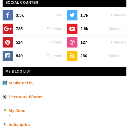
SOCIAL COUNTER
3.5k
1.7k
Likes
Followers
735
2.8k
Followers
Subscribes
524
127
Followers
Followers
849
286
Followers
Subscribes
MY BLOG LIST
tamilaruvi.in
-
Literature Worms
-
My Jobu
-
Indianjobu