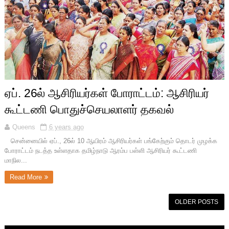
ஏப். 26ல் ஆசிரியர்கள் போராட்டம்: ஆசிரியர்
கூட்டணி பொதுச்செயலாளர் தகவல்
Queens
6 years ago
சென்னையில் ஏப்., 26ல் 10 ஆயிரம் ஆசிரியர்கள் பங்கேற்கும் தொடர் முழக்க
போராட்டம் நடத்த உள்ளதாக தமிழ்நாடு ஆரம்ப பள்ளி ஆசிரியர் கூட்டணி
மாநில...
Read More
OLDER POSTS