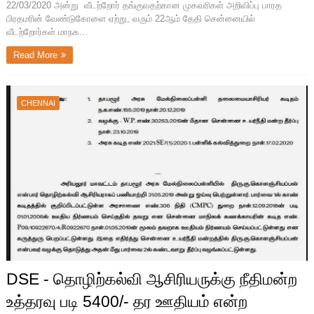
22/03/2020 அன்று வீடற்றோர் தங்குவதற்கான முகவரிகள் அறிவிப்பு பாரத
பிரதமரின் வேண்டுகோளை ஏற்று, வரும் 22ஆம் தேதி சென்னையில்
வீடற்றோர்கள் மாநக...
Read More
CHENNAI
DSE - தொழிற்கல்வி ஆசிரியருக்கு நீதிமன்ற
உத்தரவு படி 5400/- தர ஊதியம் என்ற