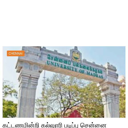
CHENNAI
கட்டணமின்றி கல்லுாரி படிப்பு சென்னை