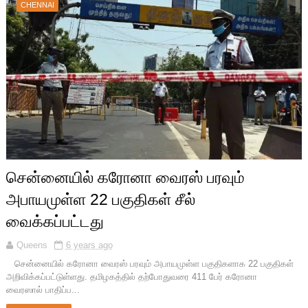
CHENNAI
சென்னையில் கரோனா வைரஸ் பரவும்
அபாயமுள்ள 22 பகுதிகள் சீல்
வைக்கப்பட்டது
Queens
6 years ago
சென்னையில் கரோனா வைரஸ் பரவும் அபாயமுள்ள பகுதிகளாக 22 பகுதிகள்
அறிவிக்கப்பட்டுள்ளது. தமிழகத்தில் தற்போதுவரை 411 பேர் கரோனா
வைரஸால் பாதிப்ப...