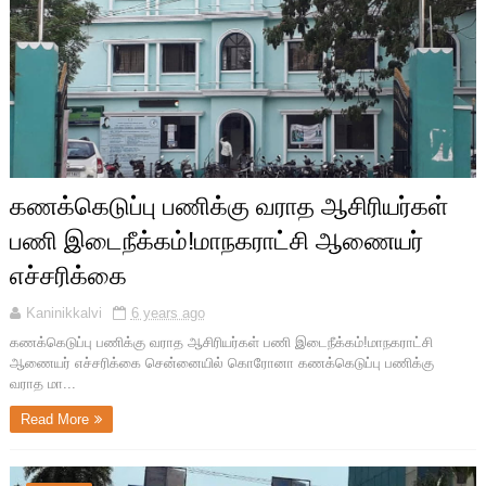
கணக்கெடுப்பு பணிக்கு வராத ஆசிரியர்கள்
பணி இடைநீக்கம்!மாநகராட்சி ஆணையர்
எச்சரிக்கை
Kaninikkalvi
6 years ago
கணக்கெடுப்பு பணிக்கு வராத ஆசிரியர்கள் பணி இடைநீக்கம்!மாநகராட்சி
ஆணையர் எச்சரிக்கை சென்னையில் கொரோனா கணக்கெடுப்பு பணிக்கு
வராத மா...
Read More