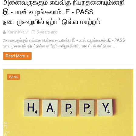
அனைவருக்கும் எவ்வித நிபந்தனையுமின்றி
இ - பாஸ் வழங்கலாம்..E - PASS
நடைமுறையில் ஏற்பட்டுள்ள மாற்றம்
Kaninikkalvi
6 years ago
அனைவருக்கும் எவ்வித நிபந்தனையுமின்றி இ - பாஸ் வழங்கலாம்..E - PASS
நடைமுறையில் ஏற்பட்டுள்ள மாற்றம் தமிழகத்தில், மாவட்டம் விட்டு மா...
Read More
BANK