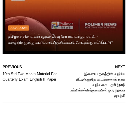
LOCK DOWN
தமிழகத்தில் நாளை முதல் இரவு நேர ஊரடங்கு..!பள்ளி -
கல்லூரிகளுக்கு கட்டுப்பாடு?ஜல்லிக்கட்டு போட்டிக்கு கட்டுப்பாடு?
PREVIOUS
NEXT
10th Std Two Marks Material For
இணைய தளத்தின் வழியே
Quarterly Exam English II Paper
வீட்டிலிருந்தே பாடங்களைக் கற்க
வழிவகை - தமிழ்நாடு
பள்ளிக்கல்வித்துறையின் ஒரு நூதன
முயற்சி