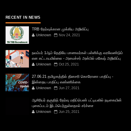
RECENT IN NEWS
TRB தேர்வுக்கான முக்கிய அறிவிப்பு
Unknown
Nov 24, 2021
நவம்பர் 1ஆம் தேதியே மாணவர்கள் பள்ளிக்கு வரவேண்டும்
என கட்டாயமில்லை - அமைச்சர் அன்பில் மகேஷ் அறிவிப்பு
Unknown
Oct 25, 2021
27.06.21 தமிழகத்தில் தினசரி கொரோனா பாதிப்பு -
இன்றைய பாதிப்பு எண்ணிக்கை
Unknown
Jun 27, 2021
ஆசிரியர் தகுதித் தேர்வு மதிப்பெண் பட்டியலில் நடிகையின்
புகைப்படம் இடம்பெற்றுள்ளதால் சர்ச்சை
Unknown
Jun 25, 2021