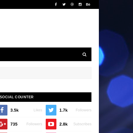
SOCIAL COUNTER
3.5k
1.7k
Likes
Followers
735
2.8k
Followers
Subscribes