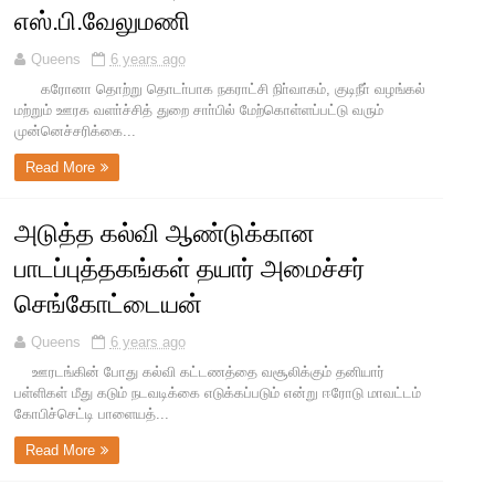
எஸ்.பி.வேலுமணி
Queens
6 years ago
கரோனா தொற்று தொடா்பாக நகராட்சி நிா்வாகம், குடிநீா் வழங்கல்
மற்றும் ஊரக வளா்ச்சித் துறை சாா்பில் மேற்கொள்ளப்பட்டு வரும்
முன்னெச்சரிக்கை...
Read More
அடுத்த கல்வி ஆண்டுக்கான
பாடப்புத்தகங்கள் தயார் அமைச்சர்
செங்கோட்டையன்
Queens
6 years ago
ஊரடங்கின் போது கல்வி கட்டணத்தை வசூலிக்கும் தனியார்
பள்ளிகள் மீது கடும் நடவடிக்கை எடுக்கப்படும் என்று ஈரோடு மாவட்டம்
கோபிச்செட்டி பாளையத்...
Read More