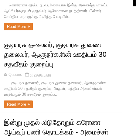
கொரோனா தடுப்பு நடவடிக்கையாக இன்று அனைத்து மாவட்ட
ஆட்சியர்களுடன் முதல்வர் ஆலோசனை நடத்தினார். பின்னர்
செய்தியாளர்களுக்கு அளித்த பேட்டியில்...
Read More
குடியரசு தலைவர், குடியரசு துணை
தலைவர், ஆளுநர்களின் ஊதியம் 30
சதவீதம் குறைப்பு
Queens
6 years ago
குடியரசு தலைவர், குடியரசு துணை தலைவர், ஆளுநர்களின்
ஊதியம் 30 சதவீதம் குறைப்பு. பிரதமர், மத்திய அமைச்சர்கள்
ஊதியமும் 30 சதவீதம் குறைப்ப...
Read More
இன்று முதல் வீடுதோறும் கரோனா
ஆய்வுப் பணி தொடக்கம் - அமைச்சா்