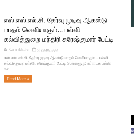
எஸ்.எஸ்.எல்.சி. தேர்வு முடிவு ஆகஸ்டு
மாதம் வெளியாகும்... பள்ளி
கல்வித்துறை மந்திரி சுரேஷ்குமார் பேட்டி
Kaninikkalvi
6 years ago
எஸ்.எஸ்.எல்.சி. தேர்வு முடிவு ஆகஸ்டு மாதம் வெளியாகும்... பள்ளி
கல்வித்துறை மந்திரி சுரேஷ்குமார் பேட்டி பெங்களூரு: கர்நாடக பள்ளி
கல...
Read More