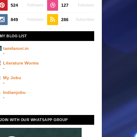
524
127
Followers
Followers
849
286
Followers
Subscribes
MY BLOG LIST
tamilaruvi.in
-
Literature Worms
-
My Jobu
-
Indianjobu
-
JOIN WITH OUR WHATSAPP GROUP