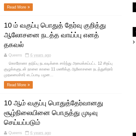
Read More
10 ம் வகுப்பு பொதுத் தேர்வு குறித்து
ஆலோசனை நடத்த வாய்ப்பு எனத்
தகவல்
Queens
6 years ago
கொரோனா தடுப்பு நடவடிக்கை சார்ந்து அமைக்கப்பட்ட 12 சிறப்பு
குழுக்களுடன் நாளை காலை 11 மணிக்கு ஆலோசனை நடத்துகிறார்
முதலமைச்சர் எடப்பாடி பழன...
Read More
10 ஆம் வகுப்பு பொதுத்தேர்வானது
சூழ்நிலையினை பொருத்து முடிவு
செய்யப்படும்
Queens
6 years ago