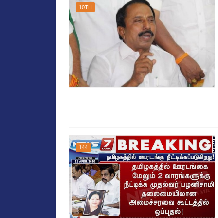
10TH
144