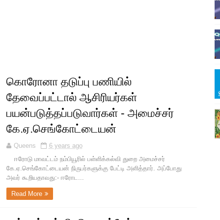
கொரோனா தடுப்பு பணியில்
தேவைப்பட்டால் ஆசிரியர்கள்
பயன்படுத்தப்படுவார்கள் - அமைச்சர்
கே.ஏ.செங்கோட்டையன்
Queens
6 years ago
ஈரோடு மாவட்டம் நம்பியூரில் பள்ளிக்கல்வி துறை அமைச்சர்
கே.ஏ.செங்கோட்டையன் நிருபர்களுக்கு பேட்டி அளித்தார். அப்போது
அவர் கூறியதாவது:- ஈரோட...
Read More