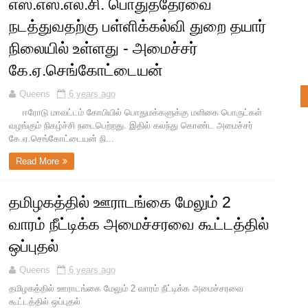
எஸ்.எஸ்.எல்.சி. பொதுத்தேர்வை
நடத்துவதற்கு பள்ளிக்கல்வி துறை தயார்
நிலையில் உள்ளது - அமைச்சர்
கே.ஏ.செங்கோட்டையன்
Queens
6 years ago
ஈரோடு மாவட்டம் கோபியில் பொதுமக்களுக்கு மளிகை பொருட்கள்
வழங்கும் நிகழ்ச்சி நடைபெற்றது. இதில் கலந்து கொண்ட அமைச்சர்
கே.ஏ.செங்கோட்டையன் நி...
Read More
தமிழகத்தில் ஊராடங்கை மேலும் 2
வாரம் நீட்டிக்க அமைச்சரவை கூட்டத்தில்
ஒப்புதல்
Queens
6 years ago
தமிழகத்தில் ஊராடங்கை மேலும் 2 வாரம் நீட்டிக்க அமைச்சரவை
கூட்டத்தில் ஒப்புதல்