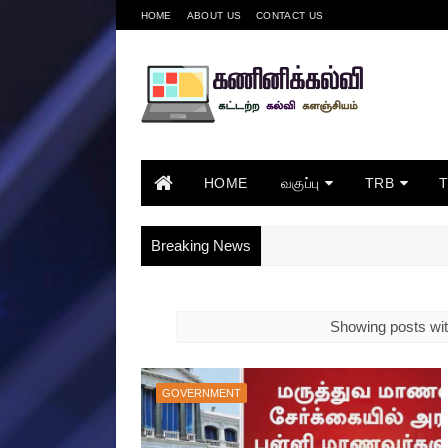
HOME
ABOUT US
CONTACT US
HOME
வகுப்பு
TRB
Breaking News
Showing posts wit
GOVERNMENT