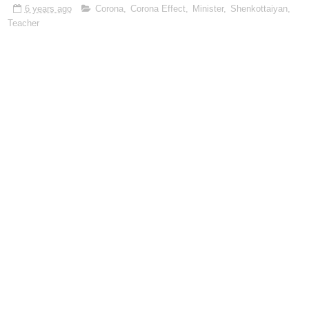
6 years ago
Corona
,
Corona Effect
,
Minister
,
Shenkottaiyan
,
Teacher