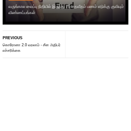
வருங்கால வைப்பு நிதியில் இருந்து 75 சதவீதம் பணம் எடுக்கு குவியும்
விண்ணப்பங்கள்
PREVIOUS
கொரோனா 2.0 வரலாம் - சீன அதிபர்
எச்சரிக்கை