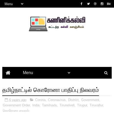
தமிழ்நாட்டில் கொரோனா பாதிப்பு நிலவரம்
6 years ago
Corona
,
Coronavirus
,
District
,
Government
,
Government Order
,
India
,
Tamilnadu
,
Tirunelveli
,
Tirupur
,
Tiruvallur
,
கொரோனா வைரஸ்