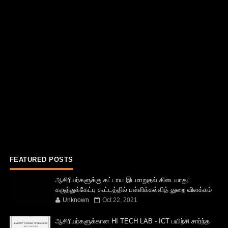
FEATURED POSTS
ஆசிரியர்களுக்கு கட்டாய இடமாறுதல் கிடையாது:
கருத்துக்கேட்பு கூட்டத்தில் பள்ளிக்கல்வித் துறை விளக்கம்
Unknown
Oct 22, 2021
ஆசிரியர்களுக்கான HI TECH LAB - ICT பயிற்சி சார்ந்த