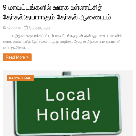
9 மாவட்டங்களில் ஊரக உள்ளாட்சித்
தேர்தல்:தயாராகும் தேர்தல் ஆணையம்
Queens
6 years ago
புதிதாக உருவாக்கப்பட்ட 5 மாவட்டங்களுடன் ஒன்பது மாவட்டங்களில்
ஊரக உள்ளாட்சித் தேர்தலை நடத்த மாநிலத் தேர்தல் ஆணையம் தயாராகி
உள்ளது.அதன...
Read More
KANYAKUMARI