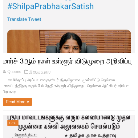
மார்ச் 3ஆம் நாள் உள்ளூர் விடுமுறை அறிவிப்பு
Queens
6 years ago
சாமிதோப்பு அய்யா வைகுண்டர் திருவிழாவை முன்னிட்டு நெல்லை
மாவட்டத்திற்கு வரும் 3 ம் தேதி உள்ளூர் விடுமுறை - நெல்லை ஆட்சியர் ஷில்பா
பிரபாகர...
Read More
CEO