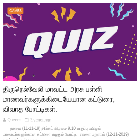
GAMES
திருநெல்வேலி மாவட்ட அரசு பள்ளி
மாணவர்களுக்கிடையேயான கட்டுரை,
விவாத போட்டிகள்.
Queens
7 years ago
நாளை (11-11-19) திங்கட் கிழமை 9,10 வகுப்பு பயிலும்
மாணவர்களுக்கான கட்டுரை எழுதும் போட்டி, நாளை மறுநாள் (12-11-2019)