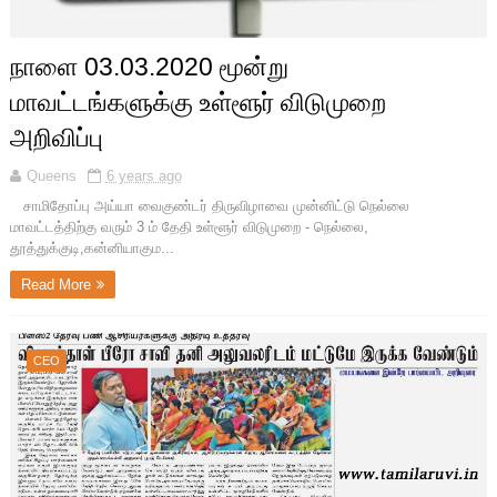
நாளை 03.03.2020 மூன்று
மாவட்டங்களுக்கு உள்ளூர் விடுமுறை
அறிவிப்பு
Queens
6 years ago
சாமிதோப்பு அய்யா வைகுண்டர் திருவிழாவை முன்னிட்டு நெல்லை
மாவட்டத்திற்கு வரும் 3 ம் தேதி உள்ளூர் விடுமுறை - நெல்லை,
தூத்துக்குடி,கன்னியாகும...
Read More
CEO