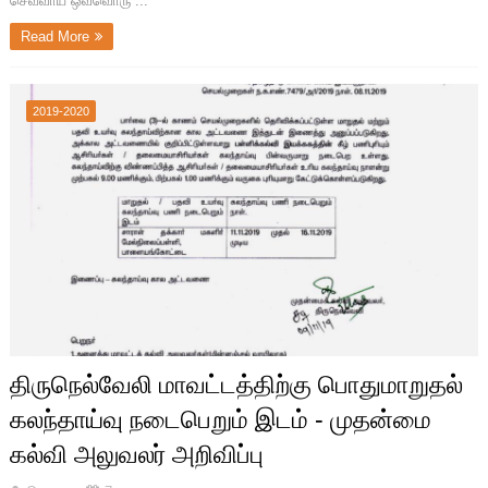
செவ்வாய் ஒவ்வொரு ...
Read More
2019-2020
திருநெல்வேலி மாவட்டத்திற்கு பொதுமாறுதல்
கலந்தாய்வு நடைபெறும் இடம் - முதன்மை
கல்வி அலுவலர் அறிவிப்பு