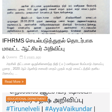
IFHRMS செயல்படுத்துதல் தொடர்பாக
மாவட்ட ஆட்சியர் அறிவிப்பு
Queens
6 years ago
அரசின் திட்டமான ஒருங்கிணைந்த நிதி ( ம ) மனிதவள மேம்பாடு அமைப்பு
முறை , 2020 ஆம் ஆண்டு சனவரி மாதம் முதல் கருர் மாவட்டத்தில் தனிய
அமைப்பு ...
Read More
EDUCATIONAL DEPARTMENT