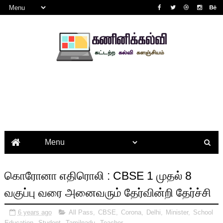
கொரோனா எதிரொலி : CBSE 1 முதல் 8
வகுப்பு வரை அனைவரும் தேர்வின்றி தேர்ச்சி
6 years ago
All Pass
,
CBSE
,
Corona
,
Delhi
,
Minister
,
School
Education
,
Student
,
Tamilnadu
,
Teacher