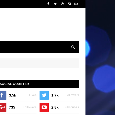
SOCIAL COUNTER
3.5k
1.7k
Likes
Followers
735
2.8k
Followers
Subscribes