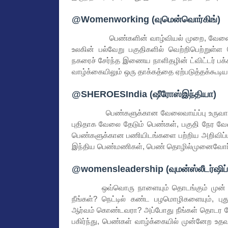
@Womenworking (வுமென்வொர்கிங்)
பெண்களின் வாழ்வியல் முறை, வேலை, குடும
உலகின் பல்வேறு பகுதிகளில் வெற்றிபெற்றுள
நகரைச் சேர்ந்த இணைய நாளிதழின் ட்விட்டர் பக்
வாழ்க்கையிலும் ஒரு தாக்கத்தை ஏற்படுத்தக்கூ
@SHEROESIndia (ஷீரோஸ்இந்தியா)
பெண்களுக்கான வேலைவாய்ப்பு உருவாக்கித் த
புதிதாக வேலை தேடும் பெண்கள், பகுதி நேர வ
பெண்களுக்கான பணியிடங்களை பற்றிய அறிவிப்புக
இந்திய பெண்மணிகள், பெண் தொழில்முனைவோர் பற
@womensleadership (வுமன்ஸ்லீடர்ஷிப்
ஒவ்வொரு நாளையும் தொடங்கும் முன் உங்
நீங்கள்? நெட்டில் கண்ட பழமொழிகளையும், புத
ஆர்வம் கொண்டவரா? அப்போது நீங்கள் தொடர வ
பகிர்ந்து, பெண்கள் வாழ்க்கையில் முன்னேற உ