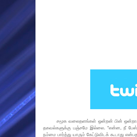
சமூக வலைதளங்கள் ஒன்றன் பின் ஒன்றாக உருவ
தகவல்களுக்கு பஞ்சமே இல்லை. “என்ன, நீ பேஸ்ப
நம்மை பார்த்து யாரும் கேட்டுவிடக் கூடாது என