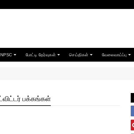
TNPSC
போட்டி தேர்வுகள்
செய்திகள்
வேலைவாய்ப்பு
ிட்டர் பக்கங்கள்