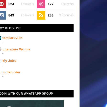
524
127
Followers
Followers
849
286
Followers
Subscribes
MY BLOG LIST
tamilaruvi.in
-
Literature Worms
-
My Jobu
-
Indianjobu
-
JOIN WITH OUR WHATSAPP GROUP