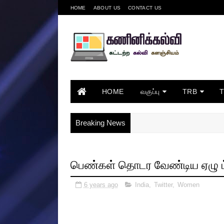
HOME
ABOUT US
CONTACT US
HOME
வகுப்பு
TRB
Breaking News
பெண்கள் தொடர வேண்டிய ஏழு ட்வ
6 years ago
India
,
Twitter
,
Women