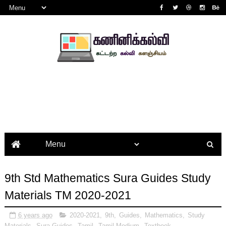
9th Std Mathematics Sura Guides Study
Materials TM 2020-2021
6 years ago
2020-2021
,
9th
,
Guides
,
Mathematics
,
Study
Materials
,
Sura Guides
,
Tamil
,
Tamil Medium
,
Textbook