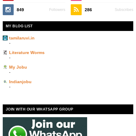
849
286
Followers
Subscribes
MY BLOG LIST
tamilaruvi.in
-
Literature Worms
-
My Jobu
-
Indianjobu
-
JOIN WITH OUR WHATSAPP GROUP