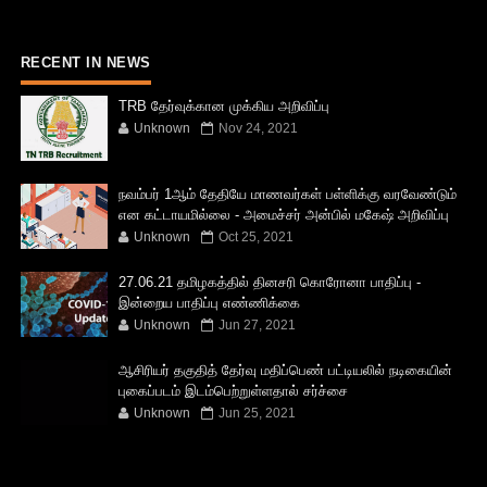
RECENT IN NEWS
TRB தேர்வுக்கான முக்கிய அறிவிப்பு
Unknown
Nov 24, 2021
நவம்பர் 1ஆம் தேதியே மாணவர்கள் பள்ளிக்கு வரவேண்டும்
என கட்டாயமில்லை - அமைச்சர் அன்பில் மகேஷ் அறிவிப்பு
Unknown
Oct 25, 2021
27.06.21 தமிழகத்தில் தினசரி கொரோனா பாதிப்பு -
இன்றைய பாதிப்பு எண்ணிக்கை
Unknown
Jun 27, 2021
ஆசிரியர் தகுதித் தேர்வு மதிப்பெண் பட்டியலில் நடிகையின்
புகைப்படம் இடம்பெற்றுள்ளதால் சர்ச்சை
Unknown
Jun 25, 2021