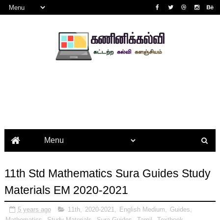
11th Std Mathematics Sura Guides Study
Materials EM 2020-2021
5 years ago
11th
,
2020-2021
,
English Medium
,
Guides
,
Mathematics
,
Study Materials
,
Sura Guides
,
Tamil
,
Textbook