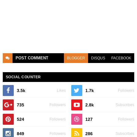
POST
COMMENT
BLOGGER
DISQUS
FACEBOOK
SOCIAL COUNTER
3.5k
1.7k
Likes
Followers
735
2.8k
Followers
Subscribes
524
127
Followers
Followers
849
286
Followers
Subscribes