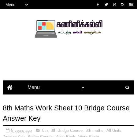
8th Maths Work Sheet 10 Bridge Course
Answer Key
5 years ago
8th
,
8th Bridge Course
,
8th maths
,
All Units
,
Answer Key
,
Bridge Course
,
Work Book
,
Work Sheet