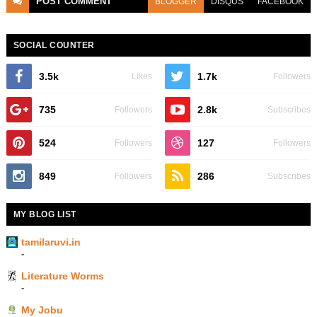
POST
COMMENT
BLOGGER
DISQUS
FACEBOOK
SOCIAL COUNTER
3.5k
1.7k
Likes
Followers
735
2.8k
Followers
Subscribes
524
127
Followers
Followers
849
286
Followers
Subscribes
MY BLOG LIST
tamilaruvi.in
-
Literature Worms
-
My Jobu