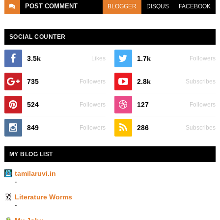
POST
COMMENT
BLOGGER
DISQUS
FACEBOOK
SOCIAL COUNTER
3.5k
1.7k
Likes
Followers
735
2.8k
Followers
Subscribes
524
127
Followers
Followers
849
286
Followers
Subscribes
MY BLOG LIST
tamilaruvi.in
-
Literature Worms
-