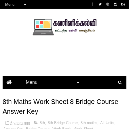
8th Maths Work Sheet 8 Bridge Course
Answer Key
5 years ago
8th
,
8th Bridge Course
,
8th maths
,
All Units
,
Answer Key
,
Bridge Course
,
Work Book
,
Work Sheet