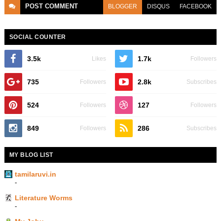
POST
COMMENT
BLOGGER
DISQUS
FACEBOOK
SOCIAL COUNTER
3.5k
1.7k
Likes
Followers
735
2.8k
Followers
Subscribes
524
127
Followers
Followers
849
286
Followers
Subscribes
MY BLOG LIST
tamilaruvi.in
-
Literature Worms
-