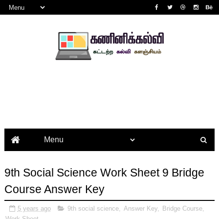
9th Social Science Work Sheet 9 Bridge
Course Answer Key
5 years ago
9th social science
,
Answer Key
,
Bridge Course
,
Work Sheet