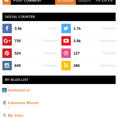
POST
COMMENT
BLOGGER
DISQUS
FACEBOOK
SOCIAL COUNTER
3.5k
1.7k
Likes
Followers
735
2.8k
Followers
Subscribes
524
127
Followers
Followers
849
286
Followers
Subscribes
MY BLOG LIST
tamilaruvi.in
-
Literature Worms
-
My Jobu