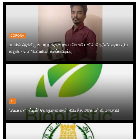
CORONA
உடலின் ஆக்சிஜன் பற்றாக்குறையை செல்போனில் தெரிவிக்கும் புதிய
கருவி - பொறியாளரின் கண்டுபிடிப்பு
12
'பயோ பிளாஸ்டிக்' பொருளை கண்டுபிடித்த அரசு பள்ளி மாணவி