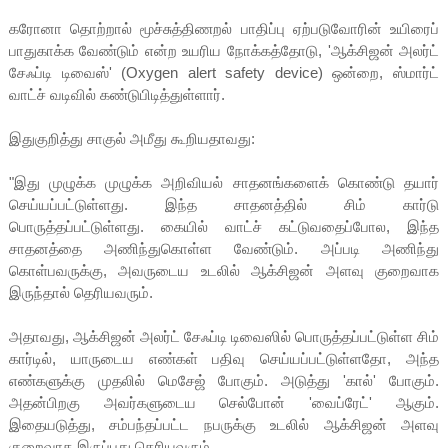
கரோனா தொற்றால் மூச்சுத்திணறல் பாதிப்பு ஏற்படுவோரின் உயிரைப்
பாதுகாக்க வேண்டும் என்ற உயரிய நோக்கத்தோடு, 'ஆக்சிஜன் அலர்ட்
சேஃப்டி டிவைஸ்' (Oxygen alert safety device) ஒன்றை, ஸ்மார்ட்
வாட்ச் வடிவில் கண்டுபிடித்துள்ளார்.
இதுகுறித்து சாகுல் அமீது கூறியதாவது:
"இது முழுக்க முழுக்க அறிவியல் சாதனங்களைக் கொண்டு தயார்
செய்யப்பட்டுள்ளது. இந்த சாதனத்தில் சிம் கார்டு
பொருத்தப்பட்டுள்ளது. கையில் வாட்ச் கட்டுவதைப்போல, இந்த
சாதனத்தை அணிந்துகொள்ள வேண்டும். அப்படி அணிந்து
கொள்பவருக்கு, அவருடைய உடலில் ஆக்சிஜன் அளவு குறைவாக
இருந்தால் தெரியவரும்.
அதாவது, ஆக்சிஜன் அலர்ட் சேஃப்டி டிவைஸில் பொருத்தப்பட்டுள்ள சிம்
கார்டில், யாருடைய எண்கள் பதிவு செய்யப்பட்டுள்ளதோ, அந்த
எண்களுக்கு முதலில் மெசேஜ் போகும். அடுத்து 'கால்' போகும்.
அதன்பிறகு அவர்களுடைய செல்போன் 'வைப்ரேட்' ஆகும்.
இதையடுத்து, சம்பந்தப்பட்ட நபருக்கு உடலில் ஆக்சிஜன் அளவு
குறைவாக இருப்பது தெரியவரும்.