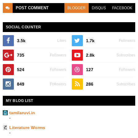
POST
COMMENT
BLOGGER
DISQUS
FACEBOOK
SOCIAL COUNTER
3.5k
1.7k
Likes
Followers
735
2.8k
Followers
Subscribes
524
127
Followers
Followers
849
286
Followers
Subscribes
MY BLOG LIST
tamilaruvi.in
-
Literature Worms
-