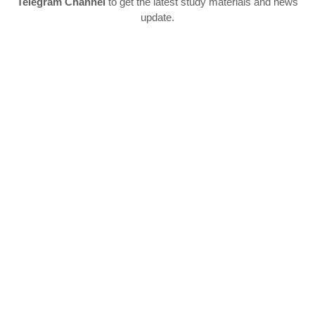
Telegram Channel
to get the latest study materials and news
update.