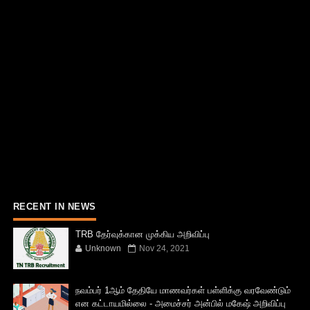
RECENT IN NEWS
TRB தேர்வுக்கான முக்கிய அறிவிப்பு
Unknown
Nov 24, 2021
நவம்பர் 1ஆம் தேதியே மாணவர்கள் பள்ளிக்கு வரவேண்டும்
என கட்டாயமில்லை - அமைச்சர் அன்பில் மகேஷ் அறிவிப்பு