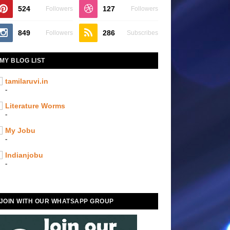
524
127
Followers
Followers
849
286
Followers
Subscribes
MY BLOG LIST
tamilaruvi.in
-
Literature Worms
-
My Jobu
-
Indianjobu
-
JOIN WITH OUR WHATSAPP GROUP