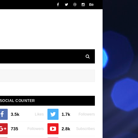
SOCIAL COUNTER
3.5k
1.7k
Likes
Followers
735
2.8k
Followers
Subscribes