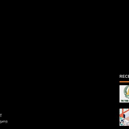
REC
T
்துறை