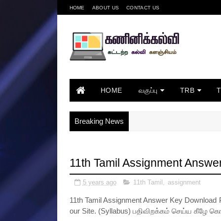
HOME
ABOUT US
CONTACT US
HOME
வகுப்பு
TRB
Breaking News
11th Tamil Assignment Answ
5 years ago
11th Tamil
,
assignment
11th Tamil Assignment Answer Key Download PDF
our Site. (Syllabus) பதிவிறக்கம் செய்ய கீழே கொட