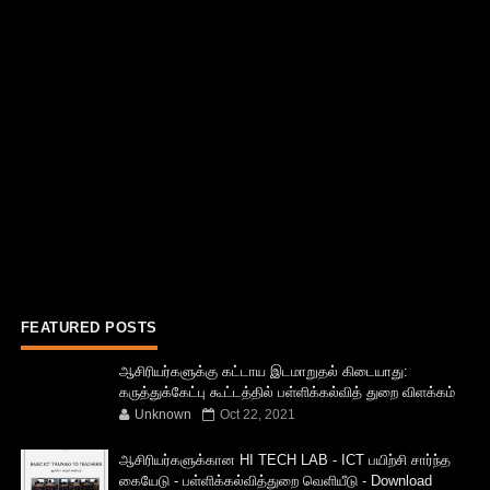
FEATURED POSTS
ஆசிரியர்களுக்கு கட்டாய இடமாறுதல் கிடையாது:
கருத்துக்கேட்பு கூட்டத்தில் பள்ளிக்கல்வித் துறை விளக்கம்
Unknown
Oct 22, 2021
ஆசிரியர்களுக்கான HI TECH LAB - ICT பயிற்சி சார்ந்த
கையேடு - பள்ளிக்கல்வித்துறை வெளியீடு - Download