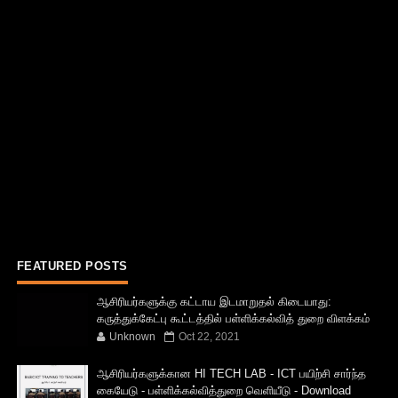
FEATURED POSTS
ஆசிரியர்களுக்கு கட்டாய இடமாறுதல் கிடையாது:
கருத்துக்கேட்பு கூட்டத்தில் பள்ளிக்கல்வித் துறை விளக்கம்
Unknown
Oct 22, 2021
ஆசிரியர்களுக்கான HI TECH LAB - ICT பயிற்சி சார்ந்த
கையேடு - பள்ளிக்கல்வித்துறை வெளியீடு - Download