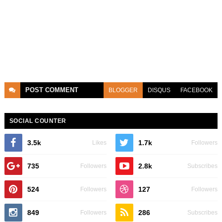
POST
COMMENT
BLOGGER
DISQUS
FACEBOOK
SOCIAL COUNTER
3.5k
1.7k
Likes
Followers
735
2.8k
Followers
Subscribes
524
127
Followers
Followers
849
286
Followers
Subscribes