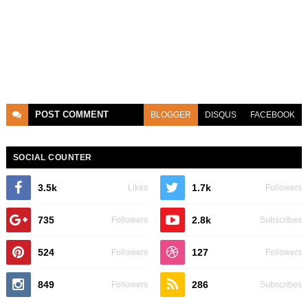
POST
COMMENT
BLOGGER
DISQUS
FACEBOOK
SOCIAL COUNTER
3.5k
1.7k
Likes
Followers
735
2.8k
Followers
Subscribes
524
127
Followers
Followers
849
286
Followers
Subscribes