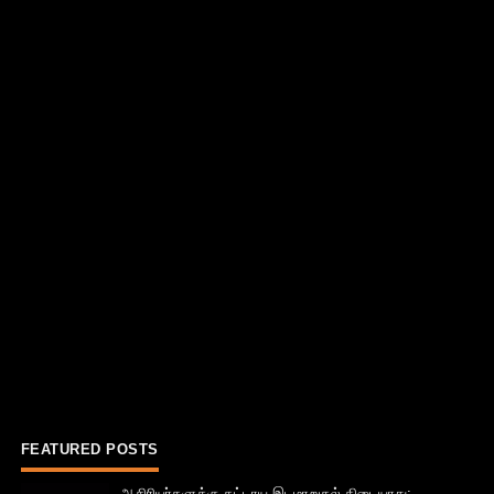
FEATURED POSTS
ஆசிரியர்களுக்கு கட்டாய இடமாறுதல் கிடையாது: